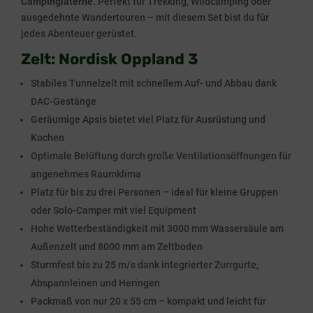
Campinglaterne
. Perfekt für Trekking, Wildcamping oder
ausgedehnte Wandertouren – mit diesem Set bist du für
jedes Abenteuer gerüstet.
Zelt: Nordisk Oppland 3
Stabiles Tunnelzelt mit schnellem Auf- und Abbau dank
DAC-Gestänge
Geräumige Apsis bietet viel Platz für Ausrüstung und
Kochen
Optimale Belüftung durch große Ventilationsöffnungen für
angenehmes Raumklima
Platz für bis zu drei Personen – ideal für kleine Gruppen
oder Solo-Camper mit viel Equipment
Hohe Wetterbeständigkeit mit 3000 mm Wassersäule am
Außenzelt und 8000 mm am Zeltboden
Sturmfest bis zu 25 m/s dank integrierter Zurrgurte,
Abspannleinen und Heringen
Packmaß von nur 20 x 55 cm – kompakt und leicht für