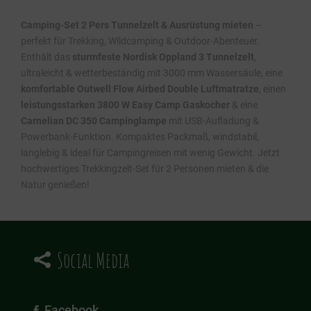
Camping-Set 2 Pers Tunnelzelt & Ausrüstung mieten
–
perfekt für Trekking, Wildcamping & Outdoor-Abenteuer.
Enthält das
sturmfeste Nordisk Oppland 3 Tunnelzelt
,
ultraleicht & wetterbeständig mit 3000 mm Wassersäule, eine
komfortable Outwell Flow Airbed Double Luftmatratze
, einen
leistungsstarken 3800 W Easy Camp Gaskocher
& eine
Carnelian DC 350 Campinglampe
mit USB-Aufladung &
Powerbank-Funktion. Kompaktes Packmaß, windstabil,
langlebig & ideal für Campingreisen mit wenig Gewicht. Jetzt
hochwertiges Trekkingzelt-Set für 2 Personen mieten & die
Natur genießen!
Social Media

Facebook
