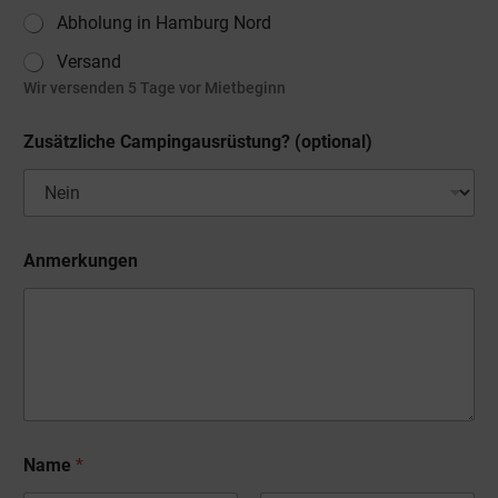
Abholung in Hamburg Nord
Versand
Wir versenden 5 Tage vor Mietbeginn
Zusätzliche Campingausrüstung? (optional)
u
Anmerkungen
n
d
S
t
r
a
ß
e
,
o
Name
*
d
e