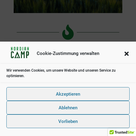

Größe und Kapazität
Cookie-Zustimmung verwalten
Wir verwenden Cookies, um unsere Website und unseren Service zu
optimieren.
Akzeptieren
Ablehnen
Vorlieben